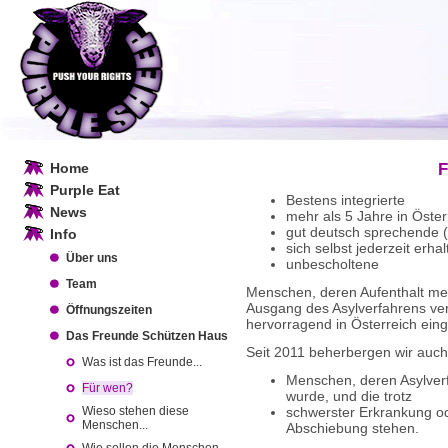
Home
F
Purple Eat
Bestens integrierte
News
mehr als 5 Jahre in Öste
gut deutsch sprechende 
Info
sich selbst jederzeit erha
Über uns
unbescholtene
Team
Menschen, deren Aufenthalt meh
Ausgang des Asylverfahrens verb
Öffnungszeiten
hervorragend in Österreich ein
Das Freunde Schützen Haus
Seit 2011 beherbergen wir auch 
Was ist das Freunde...
Menschen, deren Asylverf
Für wen?
wurde, und die trotz
Wieso stehen diese
schwerster Erkrankung od
Menschen...
Abschiebung stehen.