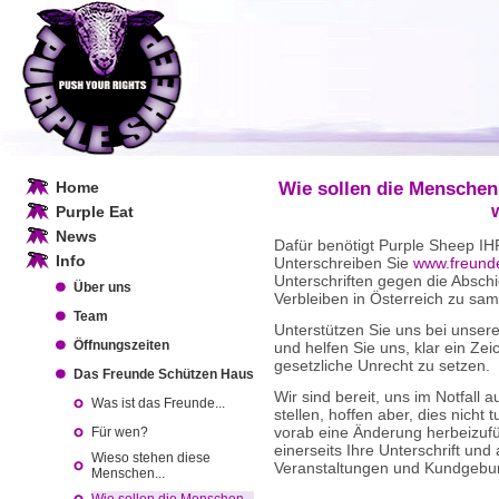
Home
Wie sollen die Menschen
Purple Eat
News
Dafür benötigt Purple Sheep IH
Info
Unterschreiben Sie
www.freund
Unterschriften gegen die Abschi
Über uns
Verbleiben in Österreich zu sa
Team
Unterstützen Sie uns bei unse
Öffnungszeiten
und helfen Sie uns, klar ein Ze
gesetzliche Unrecht zu setzen.
Das Freunde Schützen Haus
Wir sind bereit, uns im Notfall
Was ist das Freunde...
stellen, hoffen aber, dies nicht 
vorab eine Änderung herbeizuf
Für wen?
einerseits Ihre Unterschrift und
Wieso stehen diese
Veranstaltungen und Kundgebu
Menschen...